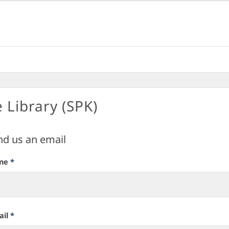
e Library (SPK)
nd us an email
me
*
ail
*