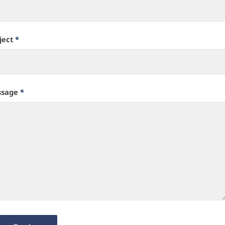
ject
*
ssage
*